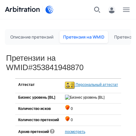
Arbitration
Меню
Описание претензий
Претензия на WMID
Претензия
Претензии на
WMID#353841948870
Аттестат
Персональный аттестат
Бизнес уровень [BL]
Количество исков
0
Количество претензий
0
Архив претензий
посмотреть